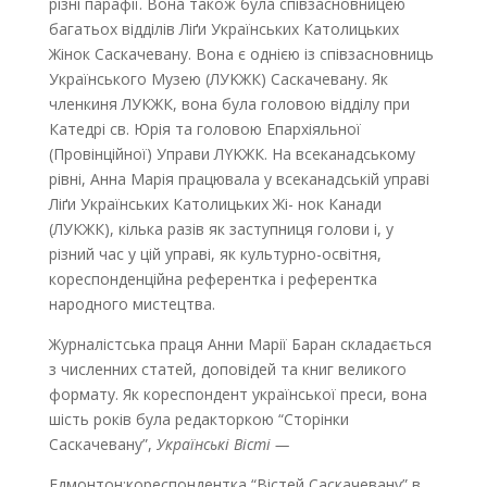
pізнi парафії. Вона також була співзасновницею
багатьох вiдділiв Ліґи Українських Католицьких
Жінок Саскачевану. Вона є однією із співзасновниць
Українського Музею (ЛУKЖК) Саскачевану. Як
членкиня ЛУКЖК, вона була головою відділу при
Катедрі св. Юрiя та головою Епаpхiяльної
(Провінційної) Управи ЛYKЖК. Ha всеканадському
рівні, Анна Марія працювала y всеканадській yпpaвi
Ліґи Українських Катoлицьких Жі- нок Канади
(ЛУКЖК), кілька разів як заступниця голови і, y
різний час у цій yпpaвi, як культурно-освітня,
кореспонденційна референтка і референтка
народного мистецтва.
Журналістська праця Анни Марії Баран складається
з численних статей, доповідей та книг великого
формату. Як кореспондент української преcи, вoнa
шість рoкiв була редакторкою “Сторінки
Саскачевану”,
Українські Вісті —
Едмонтон;кореспондентка “Вістей Саскачевану” в