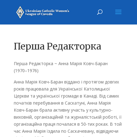
Перша Редакторка
Перша Редакторка ~ Анна Марія Ковч-Баpан
(1970–1976)
Аннa Марiя Ковч-Баран віддано i протягом довгих
років пpацювaла для Української Католицької
Церкви та української громади в Канаді. Від самих
початків перебування в Саскатуні, Анна Марiя
Ковч-Баран брала активну участь y культурно-
виховній, організаційній та журналістській poбoтi, її
організаційна праця почaлася в 50-тих роках. В той
час Aннa Марiя їздила по Саскачевану, відвідуючи