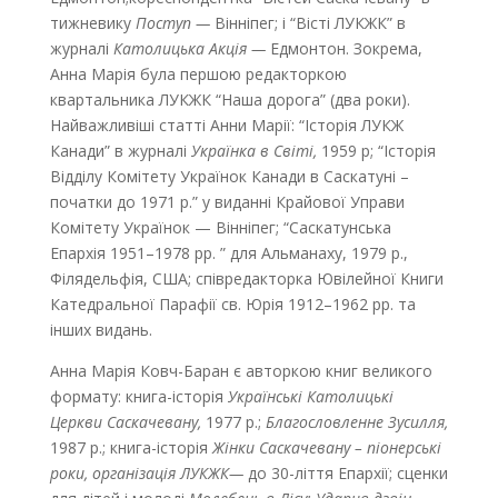
тижневику
Постyn —
Вінніпег; i “Biсті ЛУКЖК” в
журналi
Католицька Акція —
Едмонтон. Зокрема,
Анна Марія була першою редактоpкoю
квартальника ЛУКЖК “Наша дорога” (два роки).
Найважливіші статті Анни Маpії: “Iстoрiя ЛУКЖ
Канади” в журналі
Українка в Світі,
1959 р; “Iсторiя
Вiддiлу Комiтету Українок Канади в Саскатуні –
початки до 1971 р.” y виданні Крайової Управи
Комітету Українок — Вінніпег; “Саскатyнська
Епаpхiя 1951–1978 рр. ” для Альманаху, 1979 p.,
Філядeльфія, США; співредакторка Ювілейної Книги
Катедральної Парафії св. Юрiя 1912–1962 pp. та
iншиx видань.
Анна Марія Ковч-Баран є авторкою книг великого
формату: книга-іcторiя
Українські Католицькі
Церкви Саскачевaну,
1977 р.;
Благословленне Зусилля,
1987 р.; книга-історiя
Жінки Саскачевану – піонерські
роки, організація ЛУКЖК—
до 30-ліття Епархії; сценки