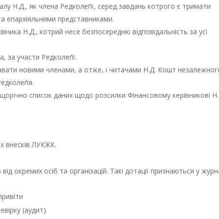
у Н.Д., як члена Редколеґії, серед завдань котрого є тримати
та епархіяльними представниками.
вника Н.Д., котрий несе безпосередню відповідальність за усі
, за участи Редколеґії.
тавати новими членами, а отже, і читачами Н.Д. Кошт незалежног
едколеґія.
 щорічно список даних щодо розсилки Фінансовому керівникові Н.
х внесків ЛУКЖК.
від окремих осіб та організацій. Такі дотації признаються у журн
привіти
евірку (аудит).