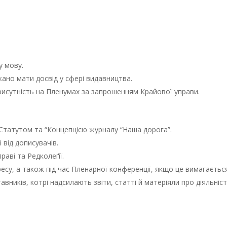
у мову.
жано мати досвід у сфері видавництва.
рисутність на Пленумах за запрошенням Крайової управи.
її Статутом та “Концепцією журналу “Наша дорога”.
від дописувачів.
аві та Редколеґії.
ресу, а також під час Пленарної конференції, якщо це вимагаєтьс
вників, котрі надсилають звіти, статті й матеріяли про діяльніс