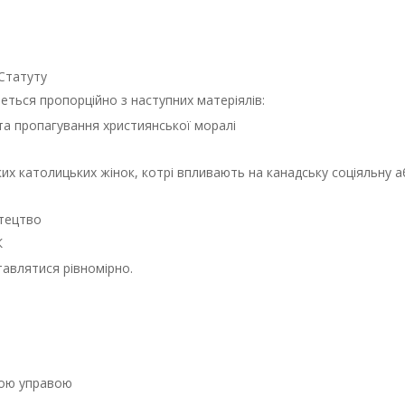
 Статуту
еться пропорційно з наступних матеріялів:
та пропагування християнської моралі
их католицьких жінок, котрі впливають на канадську соціяльну 
стецтво
К
тавлятися рівномірно.
вою управою