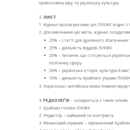
православну віру та українську культуру
ЗМІСТ
Журнал пропагуватиме цілі ЛУКЖК згідно її
Для виконання цієї мети, журнал складатим
25% – статті для духовного збагачення 
25% – діяльність відділів ЛУКЖК
20% – питання, що стосуються українськ
політичну сферу
20% – українська історія, культура й ми
10% – діяльність Крайової управи ЛУКЖ
Українська і англійська мова повинні предс
РЕДКОЛЕҐІЯ
– складається з таких членів:
Крайова голова ЛУКЖК
Редактор – найманий по контракту
Фінансовий керівник – призначений Крайо