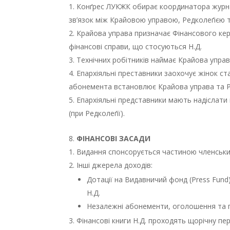
Конґрес ЛУКЖК обирає координатора журнал
зв’язок між Крайовою управою, Редколеґією 
Крайова управа призначає Фінансового кері
фінансові справи, що стосуються Н.Д.
Технічних робітників наймає Крайова управа
Епархіяльні преставники заохочує жінок с
абонемента встановлює Крайова управа та Р
Епархіяльні представники мають надіслати
(при Редколеґії).
ФІНАНСОВІ ЗАСАДИ
Видання спонсорується частиною членськи
Інші джерела доходів:
Дотації на Видавничий фонд (Press Fund) 
Н.Д.
Незалежні абонементи, оголошення та 
Фінансові книги Н.Д. проходять щорічну пер