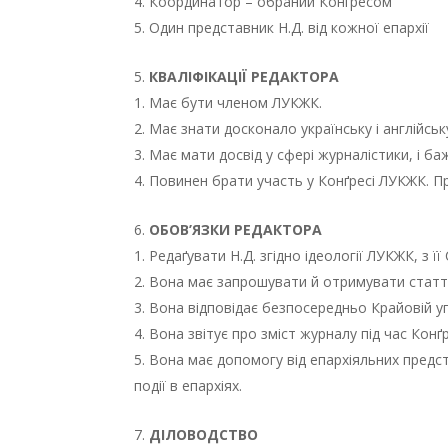
Координатор – обраний Конґресом
Один представник Н.Д. від кожної епархії
КВАЛІФІКАЦІЇ РЕДАКТОРА
Має бути членом ЛУКЖК.
Має знати досконало українську і англійськ
Має мати досвід у сфері журналістики, і ба
Повинен брати участь у Конґресі ЛУКЖК. П
ОБОВ’
ЯЗКИ РЕДАКТОРА
Редаґувати Н.Д. згідно ідеології ЛУКЖК, з 
Вона має запрошувати й отримувати статті 
Вона відповідає безпосередньо Крайовій упр
Вона звітує про зміст журналу під час Конґ
Вона має допомогу від епархіяльних предста
події в епархіях.
ДІЛОВОДСТВО