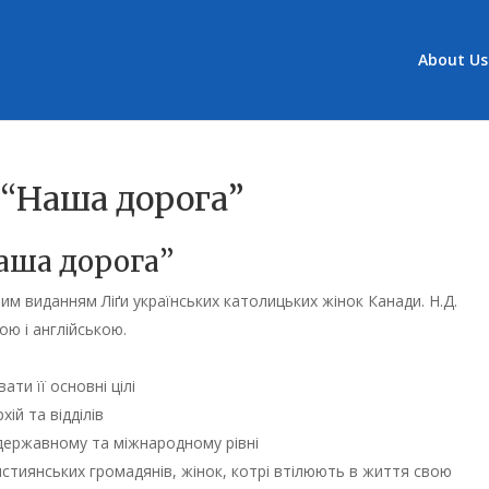
About Us
“Наша дорога”
аша дорога”
йним виданням Ліґи українських католицьких жінок Канади. Н.Д.
ою і англійською.
ти її основні цілі
хій та відділів
державному та міжнародному рівні
истиянських громадянів, жінок, котрі втілюють в життя свою