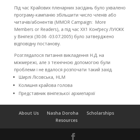
Під час Крайових пленарних засідань було ухвалено
програму-кампанію збільшити число членів або
читачів/абонентів (MMOR Campaign: More
Members or Readers), а під час ХХ1 Конґресу ЛУКЖК
у Вініпезі (30.06 -03.07.2005) було затверджено
відповідну постанову.
Розглядалося питання викладення Н.Д. на
міжмережі, але з технічною допомогою були
проблеми і не вдалося розпочати такий захід.
Ширлі Лісовська, HLM
Колишня крайова голова
Представник вініпезької архиепархії
About Us
Nasha Doroha
Scholarships
Resources